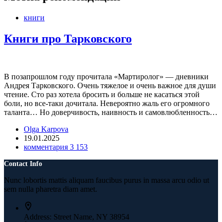
книги
Книги про Тарковского
В позапрошлом году прочитала «Мартиролог» — дневники
Андрея Тарковского. Очень тяжелое и очень важное для души
чтение. Сто раз хотела бросить и больше не касаться этой
боли, но все-таки дочитала. Невероятно жаль его огромного
таланта… Но доверчивость, наивность и самовлюбленность…
Olga Karpova
19.01.2025
комментария 3 153
Contact Info
Nunc lobortis mattis aliquam faucibus purus in massa arcu odio ut
sem nulla pharetra diam amet.
Address:
Street Name, NY 38954