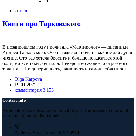
книги
Книги про Тарковского
В позапрошлом году прочитала «Мартиролог» — дневники
Андрея Тарковского. Очень тяжелое и очень важное для души
чтение. Сто раз хотела бросить и больше не касаться этой
боли, но все-таки дочитала. Невероятно жаль его огромного
таланта… Но доверчивость, наивность и самовлюбленность…
Olga Karpova
19.01.2025
комментария 3 153
Contact Info
Nunc lobortis mattis aliquam faucibus purus in massa arcu odio ut
sem nulla pharetra diam amet.
Address:
Street Name, NY 38954