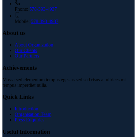
Phone:
578-393-4937
Mobile:
578-393-4937
About us
About Organization
Our Clients
Our Partners
Achievements
Massa sed elementum tempus egestas sed sed risus at ultrices mi
tempus imperdiet nulla.
Quick Links
Introduction
Organisation Team
Press Enquiries
Useful Information